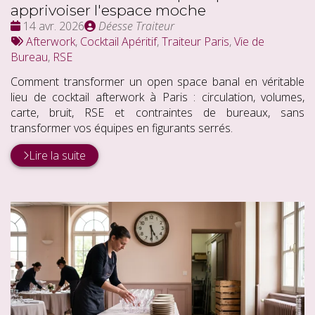
apprivoiser l'espace moche
Date
Publié
14 avr. 2026
Déesse Traiteur
:
Tags
par
Afterwork
,
Cocktail Apéritif
,
Traiteur Paris
,
Vie de
:
Bureau
,
RSE
Comment transformer un open space banal en véritable
lieu de cocktail afterwork à Paris : circulation, volumes,
carte, bruit, RSE et contraintes de bureaux, sans
transformer vos équipes en figurants serrés.
Lire la suite