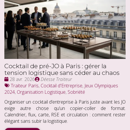
Cocktail de pré-JO à Paris : gérer la
tension logistique sans céder au chaos
Date
Publié
28 avr. 2026
Déesse Traiteur
:
Tags
par
Traiteur Paris
,
Cocktail d'Entreprise
,
Jeux Olympiques
:
2024
,
Organisation Logistique
,
Sobriété
Organiser un cocktail d’entreprise à Paris juste avant les JO
exige autre chose qu’un copier-coller de format.
Calendrier, flux, carte, RSE et circulation : comment rester
élégant sans subir la logistique.