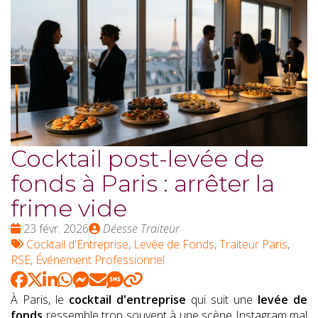
Cocktail post-levée de
fonds à Paris : arrêter la
frime vide
Date
Publié
23 févr. 2026
Déesse Traiteur
:
Tags
par
Cocktail d'Entreprise
,
Levée de Fonds
,
Traiteur Paris
,
:
RSE
,
Événement Professionnel
À Paris, le
cocktail d'entreprise
qui suit une
levée de
fonds
ressemble trop souvent à une scène Instagram mal