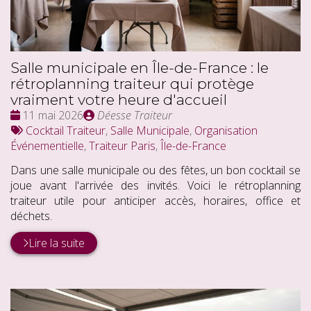
Salle municipale en Île-de-France : le
rétroplanning traiteur qui protège
vraiment votre heure d'accueil
Date
Publié
11 mai 2026
Déesse Traiteur
:
Tags
par
Cocktail Traiteur
,
Salle Municipale
,
Organisation
:
Événementielle
,
Traiteur Paris
,
Île-de-France
Dans une salle municipale ou des fêtes, un bon cocktail se
joue avant l'arrivée des invités. Voici le rétroplanning
traiteur utile pour anticiper accès, horaires, office et
déchets.
Lire la suite