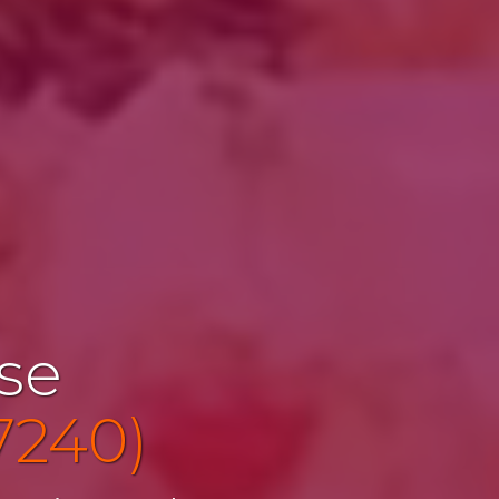
ise
7240)