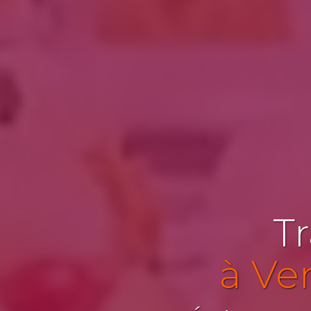
Tr
à Ve