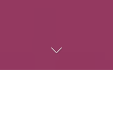
Le
traiteur des
entreprises
pour
des événements réussis