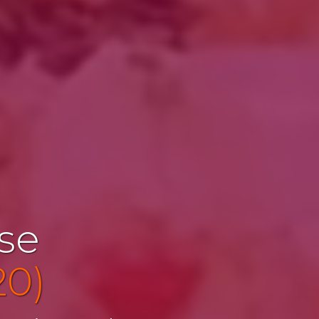
ise
20)