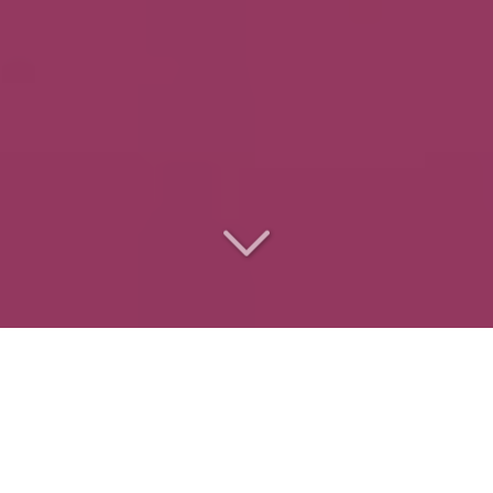
Le
traiteur des
entreprises
pour
des événements réussis