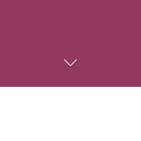
Le
traiteur des
entreprises
pour
des événements réussis