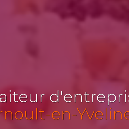
aiteur d'entrepr
rnoult-en-Yvelin