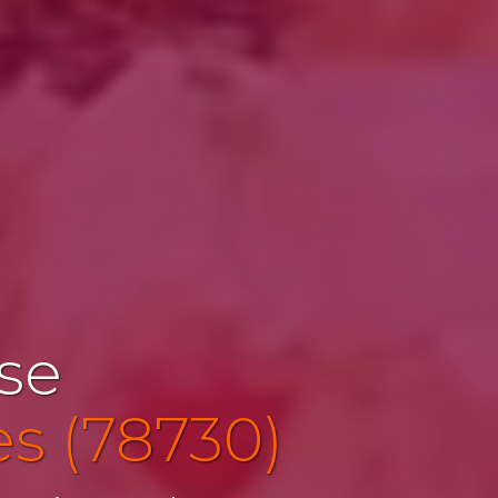
ise
es (78730)