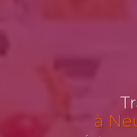
Tr
à Neu