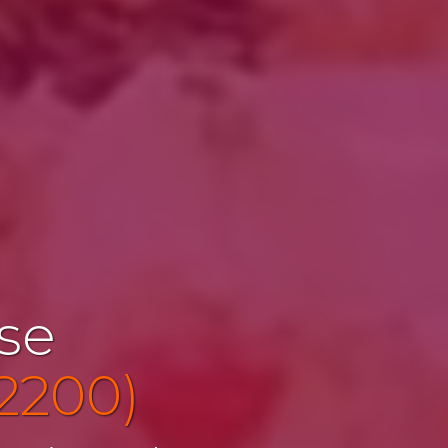
ise
92200)