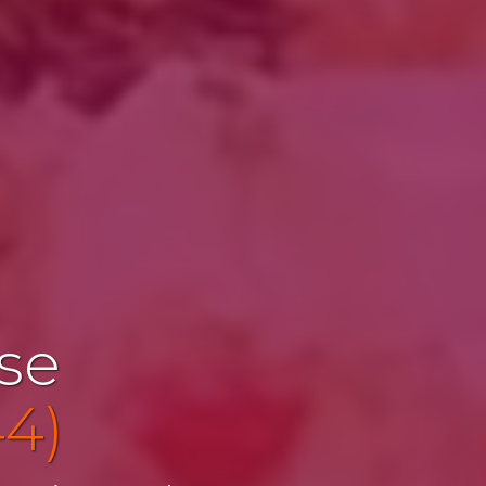
ise
44)