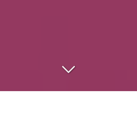
Le
traiteur des
entreprises
pour
des événements réussis