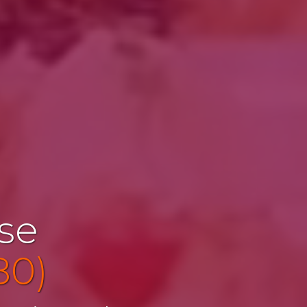
ise
80)