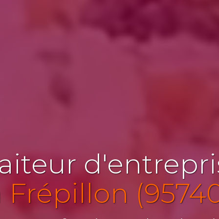
aiteur d'entrepr
 Frépillon (9574