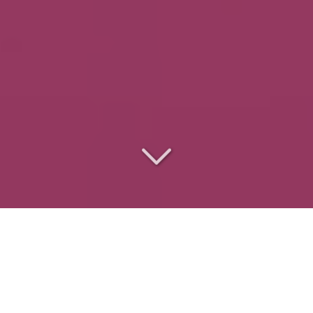
Le
traiteur des
entreprises
pour
des événements réussis