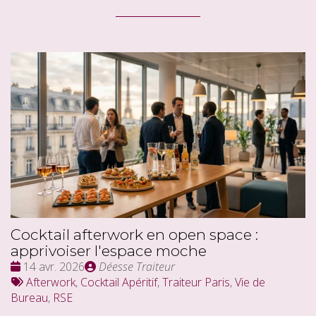
Cocktail afterwork en open space :
apprivoiser l'espace moche
Date
Publié
14 avr. 2026
Déesse Traiteur
:
Tags
par
Afterwork
,
Cocktail Apéritif
,
Traiteur Paris
,
Vie de
:
Bureau
,
RSE