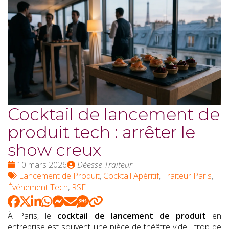
Cocktail de lancement de
produit tech : arrêter le
show creux
Date
Publié
10 mars 2026
Déesse Traiteur
:
Tags
par
Lancement de Produit
,
Cocktail Apéritif
,
Traiteur Paris
,
:
Événement Tech
,
RSE
À Paris, le
cocktail de lancement de produit
en
entreprise est souvent une pièce de théâtre vide : trop de