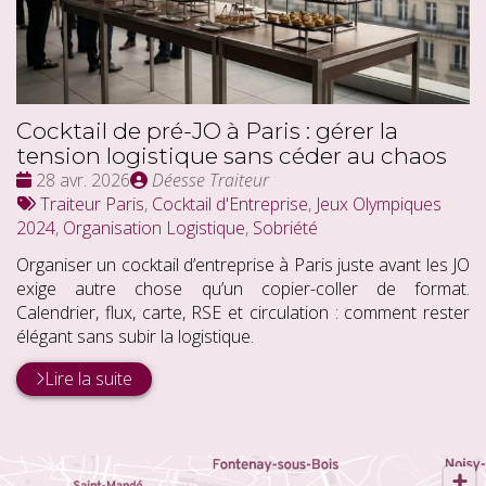
Cocktail de pré-JO à Paris : gérer la
tension logistique sans céder au chaos
Date
Publié
28 avr. 2026
Déesse Traiteur
:
Tags
par
Traiteur Paris
,
Cocktail d'Entreprise
,
Jeux Olympiques
:
2024
,
Organisation Logistique
,
Sobriété
Organiser un cocktail d’entreprise à Paris juste avant les JO
exige autre chose qu’un copier-coller de format.
Calendrier, flux, carte, RSE et circulation : comment rester
élégant sans subir la logistique.
Lire la suite