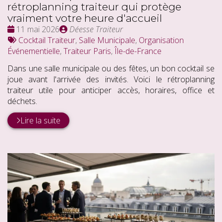
rétroplanning traiteur qui protège
vraiment votre heure d'accueil
Date
Publié
11 mai 2026
Déesse Traiteur
:
Tags
par
Cocktail Traiteur
,
Salle Municipale
,
Organisation
:
Événementielle
,
Traiteur Paris
,
Île-de-France
Dans une salle municipale ou des fêtes, un bon cocktail se
joue avant l'arrivée des invités. Voici le rétroplanning
traiteur utile pour anticiper accès, horaires, office et
déchets.
Lire la suite