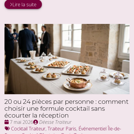
Lire la suite
20 ou 24 pièces par personne : comment
choisir une formule cocktail sans
écourter la réception
Date
Publié
7 mai 2026
Déesse Traiteur
:
Tags
par
Cocktail Traiteur
,
Traiteur Paris
,
Événementiel Île-de-