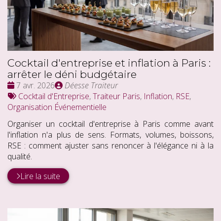
Cocktail d'entreprise et inflation à Paris :
arrêter le déni budgétaire
Date
Publié
7 avr. 2026
Déesse Traiteur
:
Tags
par
Cocktail d'Entreprise
,
Traiteur Paris
,
Inflation
,
RSE
,
:
Organisation Événementielle
Organiser un cocktail d'entreprise à Paris comme avant
l'inflation n'a plus de sens. Formats, volumes, boissons,
RSE : comment ajuster sans renoncer à l'élégance ni à la
qualité.
Lire la suite