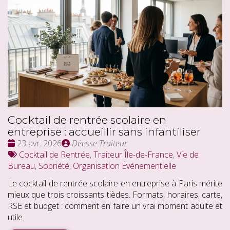
Cocktail de rentrée scolaire en
entreprise : accueillir sans infantiliser
Date
Publié
23 avr. 2026
Déesse Traiteur
:
Tags
par
Cocktail de Rentrée
,
Traiteur Île-de-France
,
Vie de
:
Bureau
,
Sobriété
,
Organisation Événementielle
Le cocktail de rentrée scolaire en entreprise à Paris mérite
mieux que trois croissants tièdes. Formats, horaires, carte,
RSE et budget : comment en faire un vrai moment adulte et
utile.