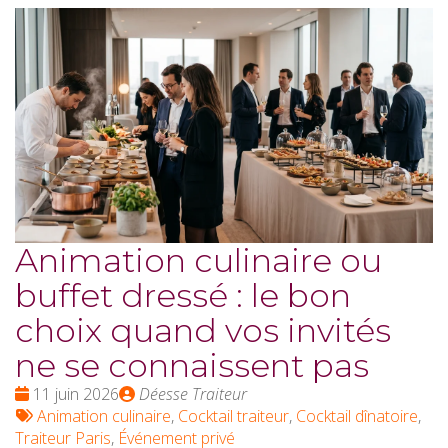
Animation culinaire ou
buffet dressé : le bon
choix quand vos invités
ne se connaissent pas
Date
Publié
11 juin 2026
Déesse Traiteur
:
Tags
par
Animation culinaire
,
Cocktail traiteur
,
Cocktail dînatoire
,
:
Traiteur Paris
,
Événement privé