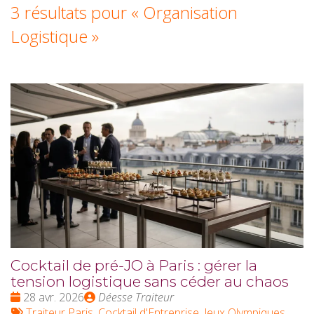
3 résultats pour «
Organisation
Logistique
»
Cocktail de pré-JO à Paris : gérer la
tension logistique sans céder au chaos
Date
Publié
28 avr. 2026
Déesse Traiteur
:
Tags
par
Traiteur Paris
,
Cocktail d'Entreprise
,
Jeux Olympiques