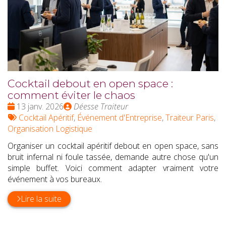
Cocktail debout en open space :
comment éviter le chaos
Date
Publié
13 janv. 2026
Déesse Traiteur
:
Tags
par
Cocktail Apéritif
,
Événement d'Entreprise
,
Traiteur Paris
,
:
Organisation Logistique
Organiser un cocktail apéritif debout en open space, sans
bruit infernal ni foule tassée, demande autre chose qu'un
simple buffet. Voici comment adapter vraiment votre
événement à vos bureaux.
Lire la suite