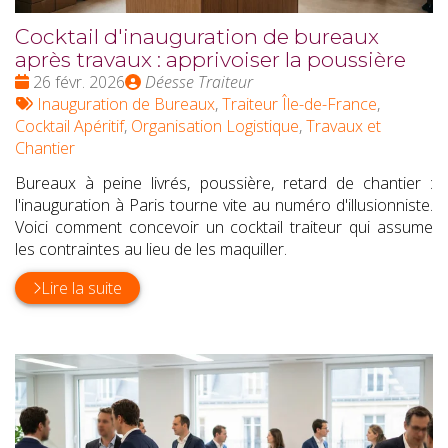
Cocktail d'inauguration de bureaux
après travaux : apprivoiser la poussière
Date
Publié
26 févr. 2026
Déesse Traiteur
:
Tags
par
Inauguration de Bureaux
,
Traiteur Île-de-France
,
:
Cocktail Apéritif
,
Organisation Logistique
,
Travaux et
Chantier
Bureaux à peine livrés, poussière, retard de chantier :
l'inauguration à Paris tourne vite au numéro d'illusionniste.
Voici comment concevoir un cocktail traiteur qui assume
les contraintes au lieu de les maquiller.
Lire la suite